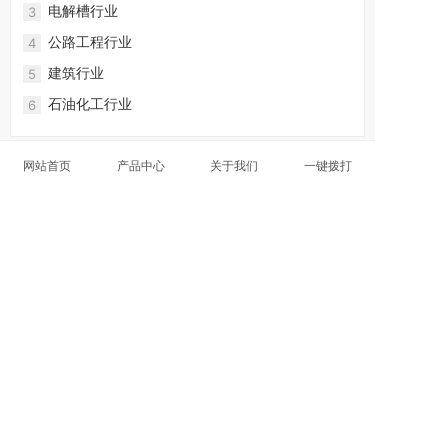
电解槽行业
3
公路工程行业
4
建筑行业
5
石油化工行业
6
网站首页
产品中心
关于我们
一键拨打
张经理
联系人：
电话：15261152502 / 13861722655
地址：
江阴市月城镇月双路15-1号
Copyright © 江阴市玉东网业有限公司 版权所有
备案号：
苏ICP备
2022009501号-1 技术支持：
千客云营销