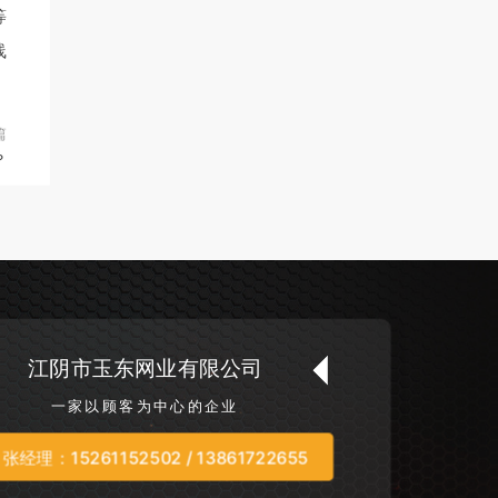
等
线
篇
？
江阴市玉东网业有限公司
一家以顾客为中心的企业
张经理：15261152502 / 13861722655