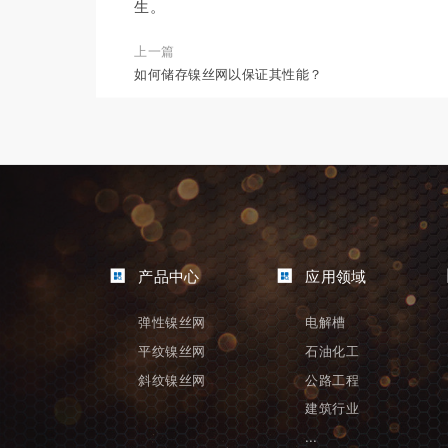
生。
上一篇
如何储存镍丝网以保证其性能？
产品中心
应用领域
弹性镍丝网
电解槽
平纹镍丝网
石油化工
斜纹镍丝网
公路工程
建筑行业
...